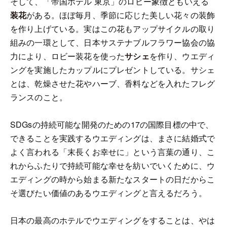
そして、「帝国ホテル 東京」のロビー象徴ともいえる
装花
がある。ほぼ毎月、季節に応じた美しい花々の装飾
を作り上げている。実はこの花もアップサイクルの取り
組みの一環として、日本サステナブルフラワー協会の協
力により、ロビー装花を使った
サシェ
を作り、ウエディ
ングを実施したカップルにプレゼントしている。サシェ
とは、乾燥させた花やハーブ、香料などを入れたフレグ
ランスのこと。
SDGsの持続可能な開発のための17の国際目標の中で、
できることを実践するウエディングは、まさに結婚式で
よく言われる「末長くお幸せに」という言葉の通り、こ
れからふたりで持続可能な幸せを紡いでいくために、ウ
エディングの時から始まる新たなスタートの日だからこ
そ選びたい価値のあるウエディングと言えるだろう。
日本の最高のホテルでウエディングをすることは、やは