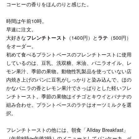
コーヒーの香りをほんのりと感じた。
時間は午前10時。
早速に注文。
大好きな
フレンチトースト
（1400円）と
ラテ
（500円）
をオーダー。
初めて食べるプラントベースのフレンチトーストに使用
しているのは、豆乳、洗双糖、米油、バニラオイル、レ
モン果汁、季節の果物。動物性乳製品を使っていない店
内焼き上げのパンに豆乳がしっかりと染み込んで、ほの
かなバニラの香とレモン果汁でさっぱりとした軽いフレ
ンチトースト。季節の果物はイチゴとキウイとバナナの
組み合わせ。プラントベースのラテはオーツミルクを選
択。
フレンチトーストの他には、朝食「Allday Breakfast」
（午前8時〜午後3時）のメニューとしてパンケーキ、ベ