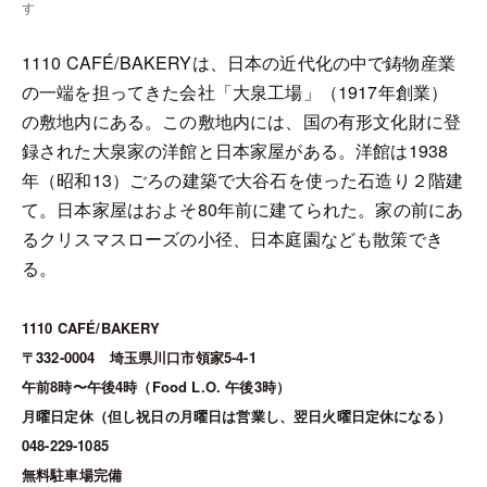
す
1110 CAFÉ/BAKERYは、日本の近代化の中で鋳物産業
の一端を担ってきた会社「大泉工場」（1917年創業）
の敷地内にある。この敷地内には、国の有形文化財に登
録された大泉家の洋館と日本家屋がある。洋館は1938
年（昭和13）ごろの建築で大谷石を使った石造り２階建
て。日本家屋はおよそ80年前に建てられた。家の前にあ
るクリスマスローズの小径、日本庭園なども散策でき
る。
1110 CAFÉ/BAKERY
〒332-0004 埼玉県川口市領家5-4-1
午前8時〜午後4時（Food L.O. 午後3時）
月曜日定休（但し祝日の月曜日は営業し、翌日火曜日定休になる）
048-229-1085
無料駐車場完備