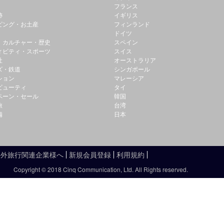
フランス
跡
イギリス
ピング・お土産
フィンランド
ドイツ
・カルチャー・歴史
スペイン
ィビティ・スポーツ
スイス
社
オーストラリア
ズ・鉄道
シンガポール
ション
マレーシア
ビューティ
タイ
ペーン・セール
韓国
旅
台湾
備
日本
海外旅行関連企業様へ
新規会員登録
利用規約
Copyright © 2018 Cinq Communication, Ltd. All Rights reserved.