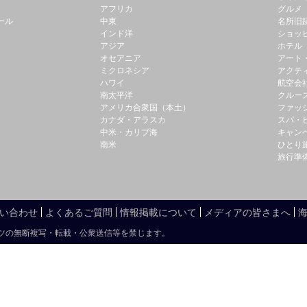
アフリカ
グルメ
ール
中東
名所旧
インド洋
ショッ
アジア
ホテル
オセアニア
アート
ミクロネシア
アクテ
ハワイ
航空会
南太平洋
クルー
アメリカ合衆国（本土）
ファッ
カナダ・アラスカ
スパ・
中米・カリブ海
キャン
南米
ひとり
旅行準
い合わせ
よくあるご質問
情報掲載について
メディアの皆さまへ
ツの無断複写・転載・公衆送信等を禁じます。