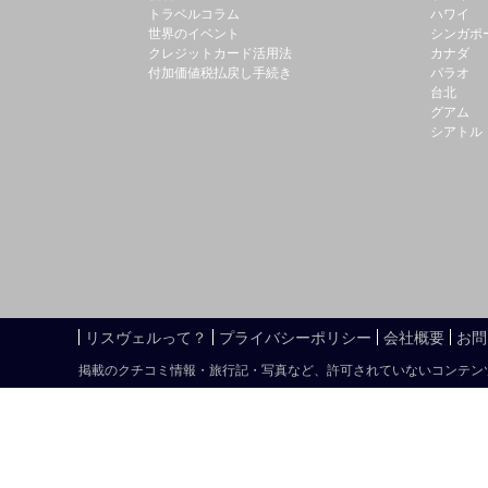
トラベルコラム
ハワイ
世界のイベント
シンガポ
クレジットカード活用法
カナダ
付加価値税払戻し手続き
パラオ
台北
グアム
シアトル
リスヴェルって？
プライバシーポリシー
会社概要
お問
掲載のクチコミ情報・旅行記・写真など、許可されていないコンテン