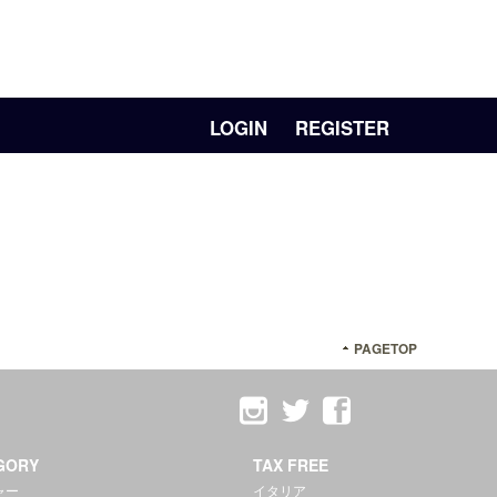
LOGIN
REGISTER
PAGETOP
GORY
TAX FREE
ャー
イタリア