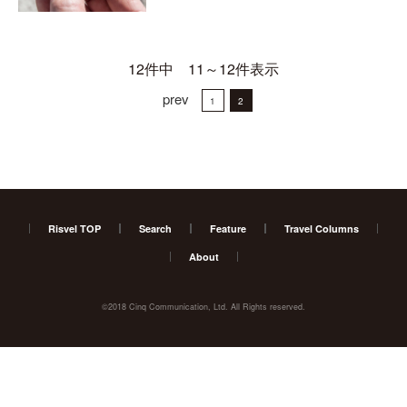
12件中 11～12件表示
prev
1
2
Risvel TOP
Search
Feature
Travel Columns
About
©2018 Cinq Communication, Ltd. All Rights reserved.