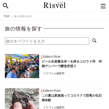
TOP
旅の情報を探す
旅の情報を探す
Editor's Picks
ビール生産量全米一を誇るコロラド州 州
都デンバーで醸造所巡り
リスヴェル編集部
Editor's Picks
この夏は家族揃ってコロラドで恐竜の化石
堀体験
リスヴェル編集部