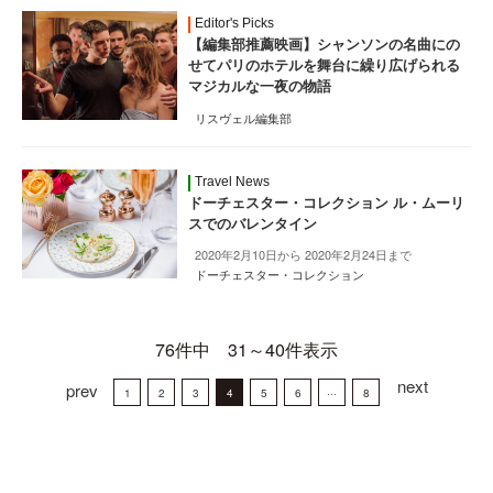
Editor's Picks
【編集部推薦映画】シャンソンの名曲にの
せてパリのホテルを舞台に繰り広げられる
マジカルな一夜の物語
リスヴェル編集部
Travel News
ドーチェスター・コレクション ル・ムーリ
スでのバレンタイン
2020年2月10日から 2020年2月24日まで
ドーチェスター・コレクション
76件中 31～40件表示
next
prev
1
2
3
4
5
6
···
8