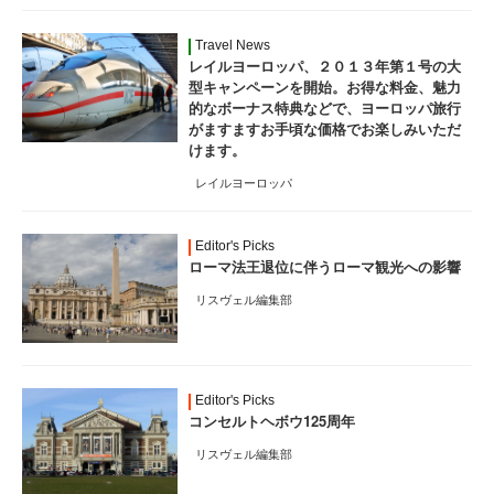
Travel News
レイルヨーロッパ、２０１３年第１号の大
型キャンペーンを開始。お得な料金、魅力
的なボーナス特典などで、ヨーロッパ旅行
がますますお手頃な価格でお楽しみいただ
けます。
レイルヨーロッパ
Editor's Picks
ローマ法王退位に伴うローマ観光への影響
リスヴェル編集部
Editor's Picks
コンセルトヘボウ125周年
リスヴェル編集部